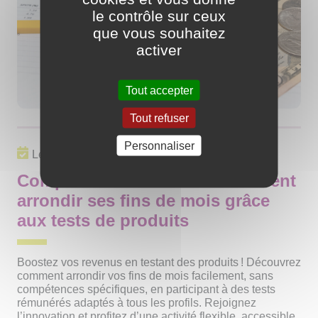
le contrôle sur ceux
que vous souhaitez
activer
Tout accepter
Tout refuser
Personnaliser
Le 27/06/2025 à 15h17
Complément de revenu : comment
arrondir ses fins de mois grâce
aux tests de produits
Boostez vos revenus en testant des produits ! Découvrez
comment arrondir vos fins de mois facilement, sans
compétences spécifiques, en participant à des tests
rémunérés adaptés à tous les profils. Rejoignez
l’innovation et profitez d’une activité flexible, accessible